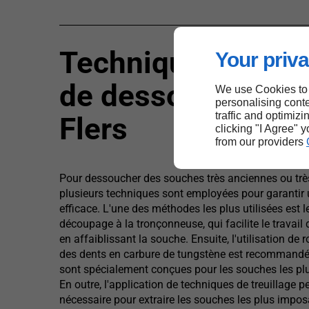
Techniques effica
Your priva
de dessouchage à
We use Cookies to
personalising conte
traffic and optimizi
Flers
clicking "I Agree" 
from our providers
Pour dessoucher des souches très anciennes ou très
plusieurs techniques sont employées pour garantir 
efficace. L'une des méthodes les plus utilisées est le
découpage à la tronçonneuse, qui facilite le travail
en affaiblissant la souche. Ensuite, l'utilisation de
des dents en carbure de tungstène est recommandée
sont spécialement conçues pour les souches les plu
En outre, l'application de techniques de treuillage pe
nécessaire pour extraire les souches les plus impos