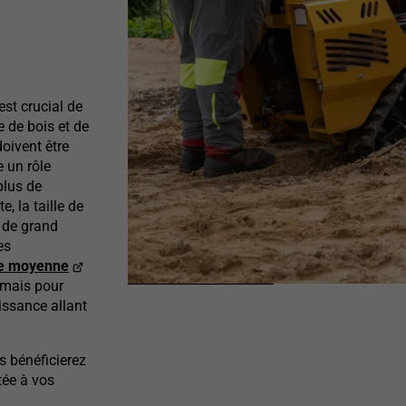
est crucial de
e de bois et de
doivent être
e un rôle
plus de
, la taille de
 de grand
es
le moyenne
 mais pour
issance allant
s bénéficierez
tée à vos