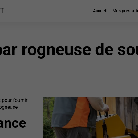
UT
Accueil
Mes prestati
ar rogneuse de sou
 pour fournir
rogneuse.
sance