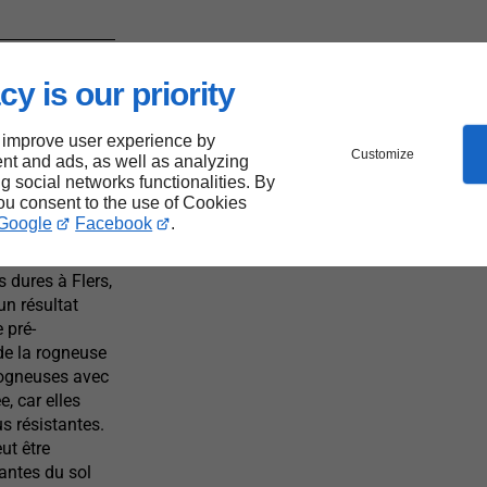
ces
cy is our priority
 improve user experience by
Customize
nt and ads, as well as analyzing
ng social networks functionalities. By
you consent to the use of Cookies
Google
Facebook
.
 dures à Flers,
un résultat
 pré-
 de la rogneuse
 rogneuses avec
, car elles
s résistantes.
ut être
antes du sol