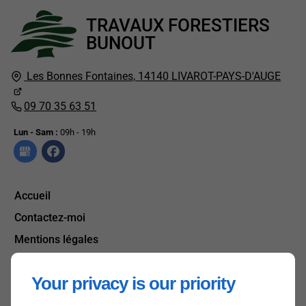
TRAVAUX FORESTIERS
BUNOUT
Les Bonnes Fontaines,
14140
LIVAROT-PAYS-D'AUGE
09 70 35 63 51
Lun - Sam :
09h - 19h
Accueil
Contactez-moi
Mentions légales
Plan du site
Your privacy is our priority